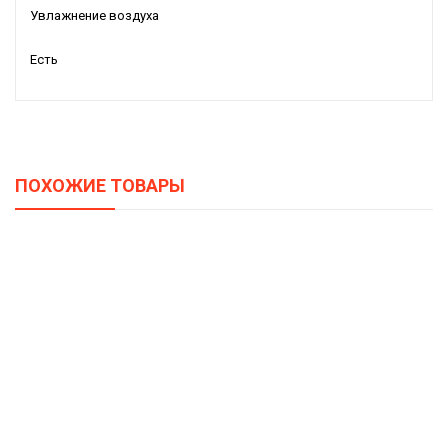
Увлажнение воздуха
Есть
ПОХОЖИЕ ТОВАРЫ
3D-Электрокамин Lindelse 26 WT С Helios 26 3D
111800,00
Р
3D-Электрокамин Elford AO С Helios 3D
92800,00
Р