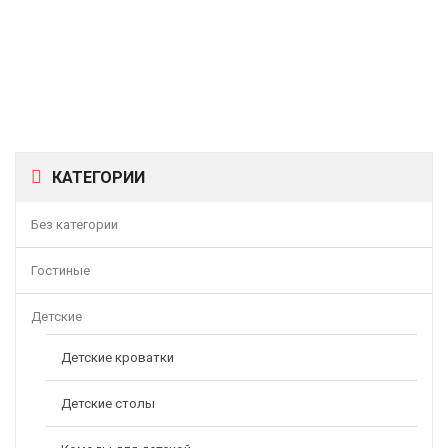
3D-Электрокамин Philadelphia 26 DN С Novara 26 3D
60000,00
Р
КАТЕГОРИИ
Без категории
Гостиные
Детские
Детские кроватки
Детские столы