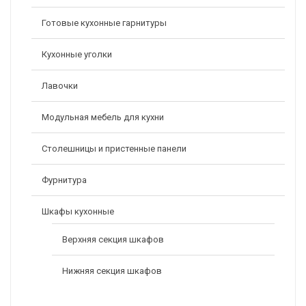
Готовые кухонные гарнитуры
Кухонные уголки
Электрокамин Athena WT С Majestic Lux BR S/Bl
29500,00
49800,00
Р
Р
Лавочки
Модульная мебель для кухни
Столешницы и пристенные панели
Фурнитура
Шкафы кухонные
Верхняя секция шкафов
Нижняя секция шкафов