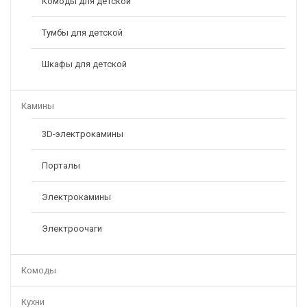
Комоды для детской
3D-Электрокамин Victoria 26 WT С Helios 26 3D
Тумбы для детской
113800,00
Р
Шкафы для детской
-41%
Камины
3D-электрокамины
Порталы
Электрокамины
Электроочаги
Комоды
Кухни