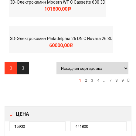
3D-Электрокамин Modern WT С Cassette 630 3D
101800,00
Р
3D-Электрокамин Philadelphia 26 DN С Novara 26 3D
60000,00
Р
1
2
3
4
…
7
8
9
ЦЕНА