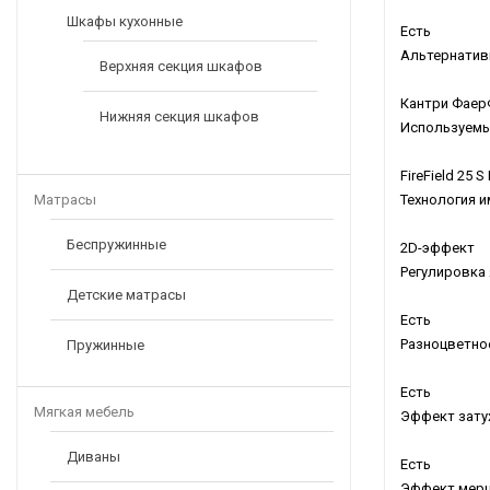
Шкафы кухонные
Есть
Альтернатив
Верхняя секция шкафов
Кантри Фае
Нижняя секция шкафов
Используемы
FireField 25 S 
Матрасы
Технология 
Беспружинные
2D-эффект
Регулировка
Детские матрасы
Есть
Разноцветно
Пружинные
Есть
Мягкая мебель
Эффект зату
Диваны
Есть
Эффект мерц