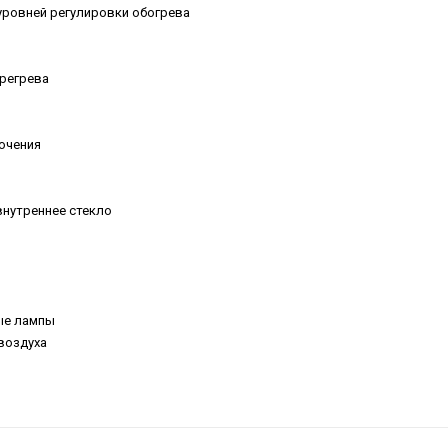
уровней регулировки обогрева
ерегрева
ючения
внутреннее стекло
ые лампы
воздуха