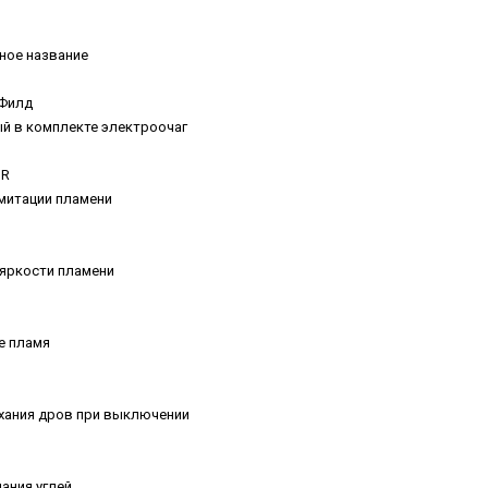
ное название
рФилд
й в комплекте электроочаг
IR
имитации пламени
 яркости пламени
е пламя
хания дров при выключении
ания углей