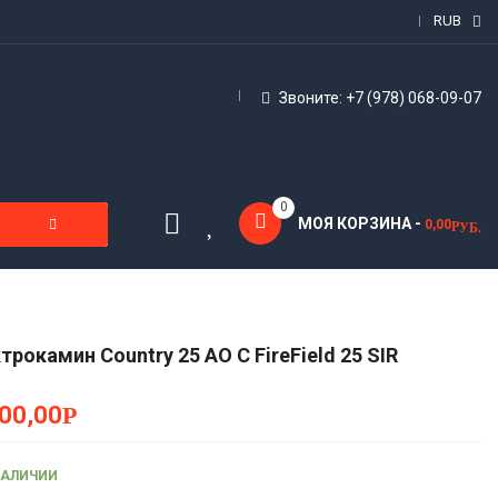
RUB
Звоните: +7 (978) 068-09-07
0
МОЯ КОРЗИНА -
0,00
Р
УБ.
трокамин Country 25 AO С FireField 25 SIR
00,00
Р
НАЛИЧИИ