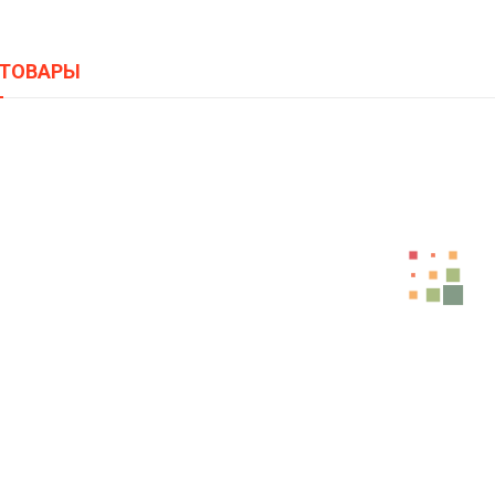
 ТОВАРЫ
3D-Электрокамин Salford 33 WT С
121800,00
Р
3D-Электрокамин Country 33 AO С
109800,00
Р
3D-Электрокамин Salford 33 AO С
133800,00
Р
3D-Электрокамин Stone New 26 A
85800,00
Р