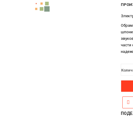
ПРОИ
Электр
Обрамл
шпони
звуко
части 
надежн
Колич
ПОДЕ