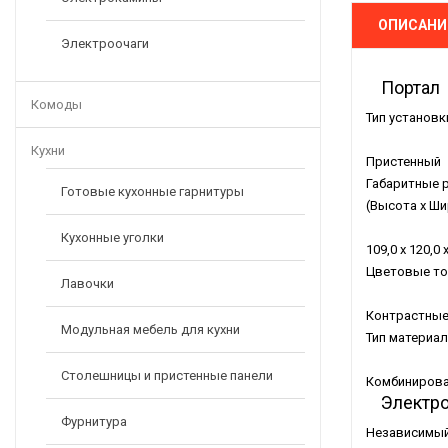
ОПИСАНИ
Электроочаги
Портал
Комоды
Тип установк
Кухни
Пристенный
Габаритные 
Готовые кухонные гарнитуры
(Высота x Ши
Кухонные уголки
109,0 x 120,0 
Цветовые то
Лавочки
Контрастны
Модульная мебель для кухни
Тип материа
Столешницы и пристенные панели
Комбиниров
Электро
Фурнитура
Независимый