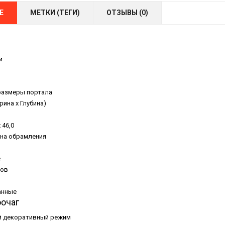
Е
МЕТКИ (ТЕГИ)
ОТЗЫВЫ (0)
и
размеры портала
рина x Глубина)
x 46,0
на обрамления
е
лов
анные
очаг
 декоративный режим