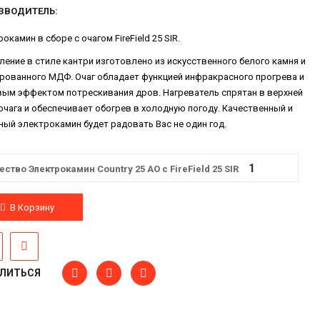
ЗВОДИТЕЛЬ:
окамин в сборе с очагом FireField 25 SIR.
ение в стиле кантри изготовлено из искусственного белого камня и
рованного МДФ. Очаг обладает функцией инфракрасного прогрева и
вым эффектом потрескивания дров. Нагреватель спрятан в верхней
очага и обеспечивает обогрев в холодную погоду. Качественный и
ый электрокамин будет радовать Вас не один год.
ество Электрокамин Country 25 AO с FireField 25 SIR
В Корзину
ЛИТЬСЯ