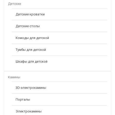
Детские
Детские кроватки
Детские столы
Комоды для детской
Тумбы для детской
Кухонный Гарнитур «Одри» №3 (ОДРИ (Бежевый Шелк))
Шкафы для детской
95680,00
Р
Камины
3D-электрокамины
Порталы
Электрокамины