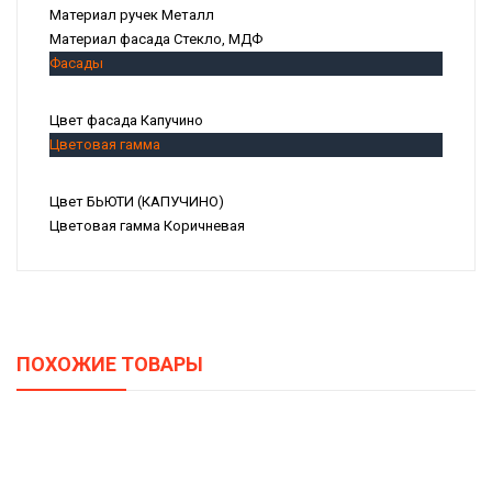
Материал ручек
Металл
Материал фасада
Стекло, МДФ
Фасады
Цвет фасада
Капучино
Цветовая гамма
Цвет
БЬЮТИ (КАПУЧИНО)
Цветовая гамма
Коричневая
ПОХОЖИЕ ТОВАРЫ
Кухонный Гарнитур «Одри» №6 (ОДРИ (Серый Шелк))
117875,00
Р