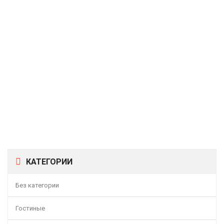
Угловая Кухня «Прованс» №3 (ПРОВАНС (Дуб Сонома
Трюфель/Крем))
74287,00
Р
Угловая Кухня «Фэнтези» №2 (Фэнтези (Белый Универс.)/
Фэнтези (Вуд))
101786,00
Р
КАТЕГОРИИ
Без категории
Гостиные