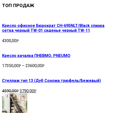
ТОП ПРОДАЖ
Кресло офисное Бюрократ CH-695NLT/Black спинка
сетка черный TW-01 сиденье черный TW-11
4300,00
Р
Кресло качалка ПНЕВМО, PNEUMO
17350,00
–
23600,00
Р
Р
Стеллаж тип 13 (Дуб Сонома трюфель/Бежевый)
4590,00
3790,00
Р
Р