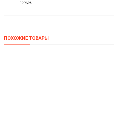
погоде.
ПОХОЖИЕ ТОВАРЫ
Матрас LineaFlex Infiniti (Инфинити)
30750,00
–
69800,00
Р
Р
Матрас LineaFlex Peonia (Пион)
14900,00
–
33900,00
Р
Р
Матрас LineaFlex Primula Lux (Примула Люкс)
25400,00
–
31700,00
Р
Р