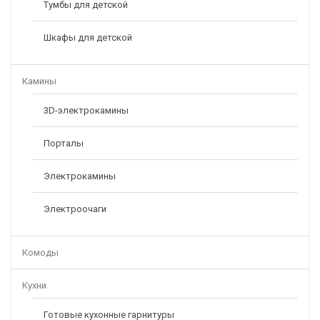
Тумбы для детской
Шкафы для детской
Камины
3D-электрокамины
Порталы
Электрокамины
Электроочаги
Комоды
Матрас Сити «Тонус S1000»
Кухни
7990,00
–
17690,00
Р
Р
Готовые кухонные гарнитуры