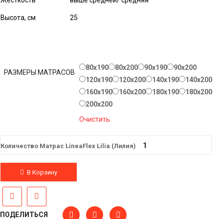
Жесткость
выше средней/ средняя
Высота, см
25
80x190
80x200
90x190
90x200
РАЗМЕРЫ МАТРАСОВ
120x190
120x200
140x190
140x200
160x190
160x200
180x190
180x200
200х200
Очистить
Количество Матрас LineaFlex Lilia (Лилия)
В Корзину
ПОДЕЛИТЬСЯ