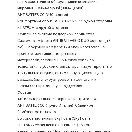
на высокоточном оборудовании компании с
мировым именем Spuhl (Швейцария).
ANTIBATTERICO DUO comfort.
Комфортные слои: LATEX + КОКОС c одной стороны
и LATEX – с другой стороны..
Усиленная система поддержки периметра.
Система комфорта ANTIBATTERICO DUO comfort (h 3
см) — вверхний комфортный слой изготовлен с
применением гиппоаллергенных
материалов,соединенных между собой по
технологии глубокой стежки, гарантирует приятные
тактильные ощуния, оптимальную циркуляцию
воздуха, балансирует уровень жесткости и
оказывает правильную поддержку.
Состав:
Антибактериальное покрытие из трикотажа
ANTIBATTERICO (Пр-во Италия). Объемное
бамбуковое волокно.
Высокоэластичный Sky Foam (Sky Foam —
анатомическая пена с легким эффектом
вязколастичности. При давлении со стороны тела