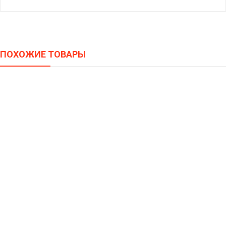
ПОХОЖИЕ ТОВАРЫ
Матрас Сити «Экос S1000»
11000,00
–
25000,00
Р
Р
Матрас LineaFlex Dalia (Далия)
26000,00
–
59200,00
Р
Р
Матрас LineaFlex Giacinto (Гиацинт)
18900,00
–
42950,00
Р
Р