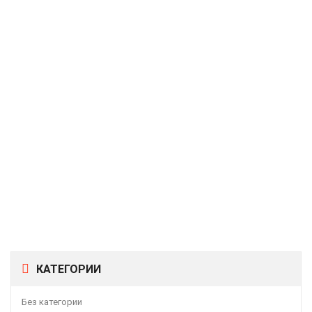
Диван Угловой АЛОНЗА, ALONSA
69900,00
–
79600,00
Р
Р
Угловой Диван АЛОНЗА ЛЮКС, ALONSA LUXE
68200,00
–
77000,00
Р
Р
Диван Макаби / Macabi На Пружинном Блоке
47750,00
–
56500,00
Р
Р
Диван САНТИ, SANTI
45630,00
Р
КАТЕГОРИИ
Диван ВЕРИ 1.6, VERY 1.6
30915,00
Р
Без категории