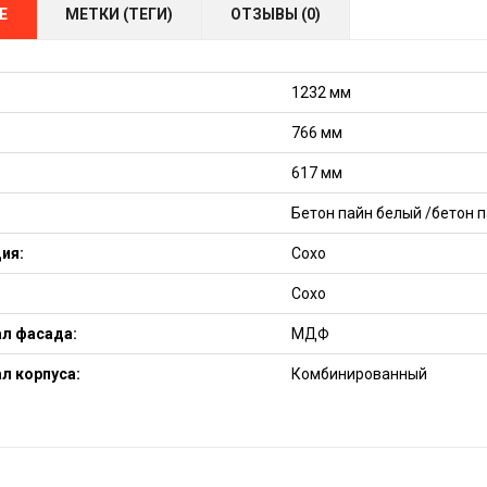
Е
МЕТКИ (ТЕГИ)
ОТЗЫВЫ (0)
1232 мм
766 мм
617 мм
Бетон пайн белый /бетон 
ия:
Сохо
Сохо
л фасада:
МДФ
л корпуса:
Комбинированный