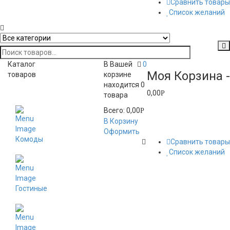
Сравнить товары
Список желаний
Каталог
В Вашей
0
Моя Корзина -
товаров
корзине
находится
0
0,00
Toggle
Р
товара
navigation
Всего:
0,00
Р
В Корзину
Оформить
Комоды
Сравнить товары
Список желаний
Гостиные