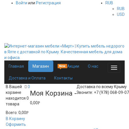
Войти
или
Регистрация
RUB
RUB
USD
Добро пожаловать в интернет-магазин мебели «Мирт». У нас
Вы найдете качественную мебель от известных
производителей.
Главная
Магазин
Акции
О нас
Toggle
navigati
Доставка и Оплата
Контакты
В Вашей
0
Доставка по всему Крыму
Моя Корзина -
корзине
Звоните: +7 (978) 068-09-07
находится
0
0,00
Р
товара
Всего:
0,00
Р
В Корзину
Оформить