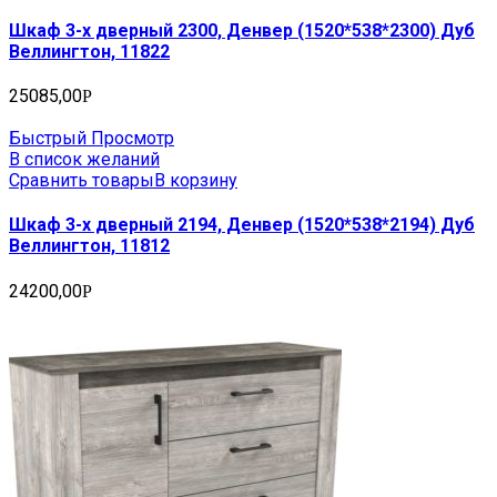
Шкаф 3-х дверный 2300, Денвер (1520*538*2300) Дуб
Веллингтон, 11822
25085,00
Р
Быстрый Просмотр
В список желаний
Сравнить товары
В корзину
Шкаф 3-х дверный 2194, Денвер (1520*538*2194) Дуб
Веллингтон, 11812
24200,00
Р