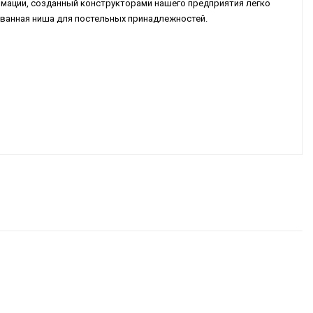
мации, созданный конструкторами нашего предприятия легко
ованная ниша для постельных принадлежностей.
 ALONSA
,00
Р