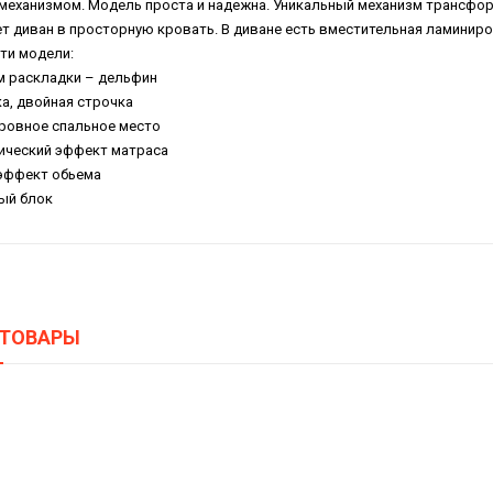
механизмом. Модель проста и надежна. Уникальный механизм трансфор
т диван в просторную кровать. В диване есть вместительная ламинир
ти модели:
м раскладки – дельфин
а, двойная строчка
 ровное спальное место
ический эффект матраса
 эффект обьема
ый блок
 ТОВАРЫ
Диван Угловой АЛОНЗА,
69900,00
–
79600
Р