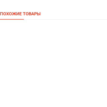
ПОХОЖИЕ ТОВАРЫ
Угловой Диван АЛОНЗА ЛЮКС, ALONSA LUXE
68200,00
–
77000,00
Р
Р
Диван ТАЙ 2, TAY 2
62400,00
–
71000,00
Р
Р
Кресло Качалка РЕЛАКС, RELAX
16050,00
–
21800,00
Р
Р
Диван СИЛЬВА 1.8, SILVA 1.8
47000,00
Р