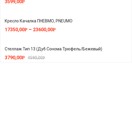
3599,00
Р
Кресло Качалка ПНЕВМО, PNEUMO
–
17350,00
23600,00
Р
Р
Стеллаж Тип 13 (Дуб Сонома Трюфель/Бежевый)
3790,00
Р
4590,00
Р