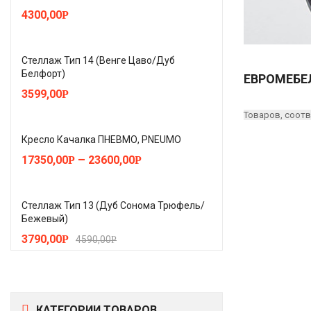
4300,00
Р
Стеллаж Тип 14 (Венге Цаво/Дуб
Белфорт)
ЕВРОМЕБЕ
3599,00
Р
Товаров, соотв
Кресло Качалка ПНЕВМО, PNEUMO
–
17350,00
23600,00
Р
Р
Стеллаж Тип 13 (Дуб Сонома Трюфель/
Бежевый)
3790,00
Р
4590,00
Р
КАТЕГОРИИ ТОВАРОВ