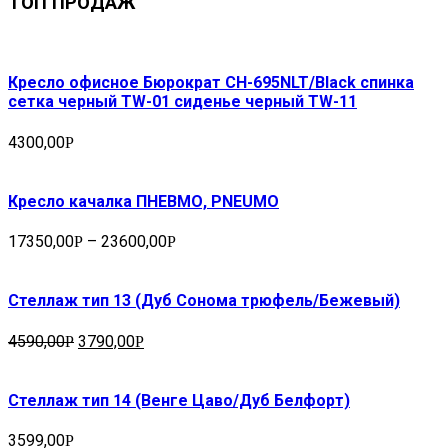
ТОП ПРОДАЖ
Кресло офисное Бюрократ CH-695NLT/Black спинка
сетка черный TW-01 сиденье черный TW-11
4300,00
Р
Кресло качалка ПНЕВМО, PNEUMO
17350,00
–
23600,00
Р
Р
Стеллаж тип 13 (Дуб Сонома трюфель/Бежевый)
4590,00
3790,00
Р
Р
Стеллаж тип 14 (Венге Цаво/Дуб Белфорт)
3599,00
Р