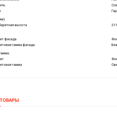
иль
Со
п
Гар
мм):
баритная высота
211
ет фасада
Фо
етовая гамма фасада
Бе
гамма:
ет
Фо
етовая гамма
Све
 ТОВАРЫ