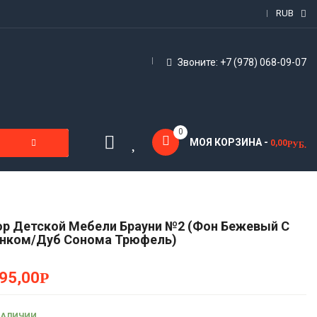
RUB
Звоните: +7 (978) 068-09-07
0
МОЯ КОРЗИНА -
0,00
Р
УБ.
р Детской Мебели Брауни №2 (Фон Бежевый С
унком/Дуб Сонома Трюфель)
95,00
Р
НАЛИЧИИ