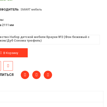
ЗВОДИТЕЛЬ:
SMART мебель
ры:
а 2111
мм
ество Набор детской мебели Брауни №2 (Фон бежевый с
ком/Дуб Сонома трюфель)
В Корзину
ЛИТЬСЯ