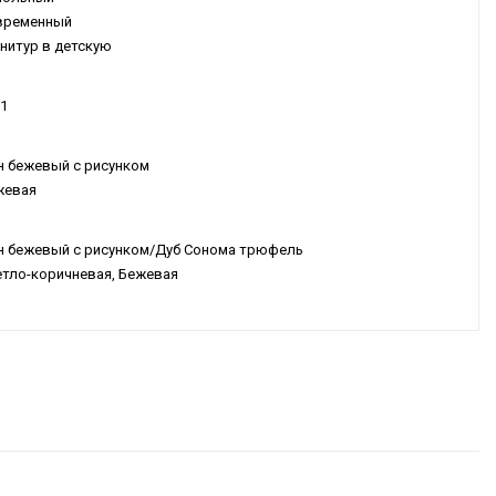
временный
нитур в детскую
1
н бежевый с рисунком
жевая
н бежевый с рисунком/Дуб Сонома трюфель
тло-коричневая, Бежевая