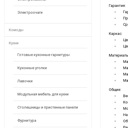
Гарантия:
Га
Электроочаги
Пр
Ср
Комоды
Каркас:
Цв
Кухни
Цв
Готовые кухонные гарнитуры
Материалы
Ма
Кухонные уголки
Ма
Ма
Ма
Лавочки
Общие:
Модульная мебель для кухни
Ве
Ко
Столешницы и пристенные панели
Мо
На
Фурнитура
Об
Ра