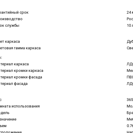
рантийный срок
24 
оизводство
Ро
ок службы
10 
ет каркаса
Ду
етовая гамма каркаса
Св
:
териал каркаса
ЛД
териал кромки каркаса
Ме
териал кромки фасада
ПВ
териал фасада
ЛД
с
365
мната использования
Мо
дель
Бр
значение
Меб
ъем
0.7
сположение
На