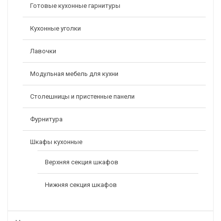
Готовые кухонные гарнитуры
Кухонные уголки
Кресло Руководителя Бюрократ _ARTI/Black Черный Кожа
Лавочки
Крестовина Алюминий
46400,00
Р
Модульная мебель для кухни
Столешницы и пристенные панели
Фурнитура
Шкафы кухонные
Верхняя секция шкафов
Нижняя секция шкафов