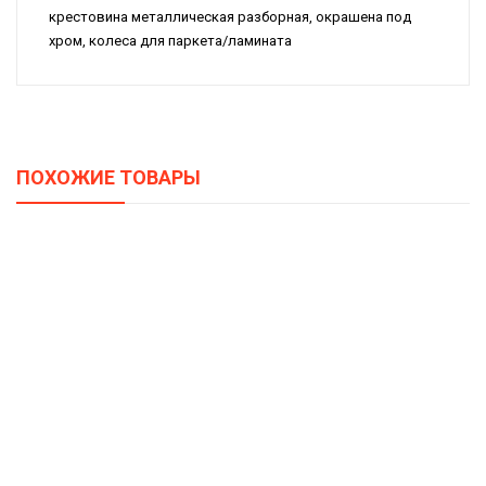
крестовина металлическая разборная, окрашена под
хром, колеса для паркета/ламината
ПОХОЖИЕ ТОВАРЫ
Кресло Бюрократ CH-1300N/OR-16 Черный Престиж+
Искусственная Кожа
2690,00
Р
Письменный Стол С 3-Мя Ящиками «Прованс» (Дуб Сонома
Трюфель/Крем)
9999,00
Р