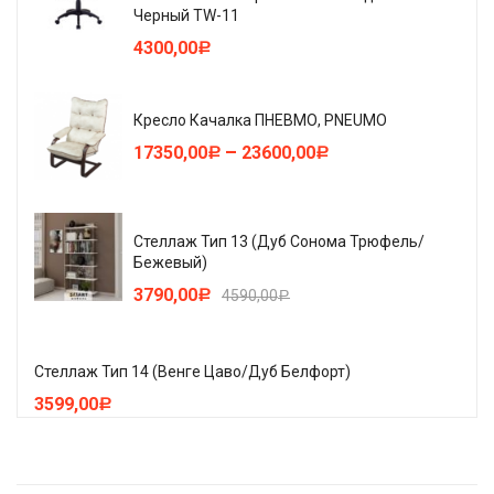
Черный TW-11
4300,00
Р
Кресло Качалка ПНЕВМО, PNEUMO
–
17350,00
23600,00
Р
Р
Стеллаж Тип 13 (Дуб Сонома Трюфель/
Бежевый)
3790,00
4590,00
Р
Р
Стеллаж Тип 14 (Венге Цаво/Дуб Белфорт)
3599,00
Р