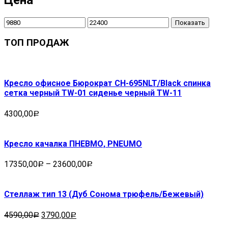
Показать
ТОП ПРОДАЖ
Кресло офисное Бюрократ CH-695NLT/Black спинка
сетка черный TW-01 сиденье черный TW-11
4300,00
Р
Кресло качалка ПНЕВМО, PNEUMO
17350,00
–
23600,00
Р
Р
Стеллаж тип 13 (Дуб Сонома трюфель/Бежевый)
4590,00
3790,00
Р
Р