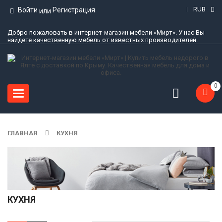
RUB
Войти
Регистрация
или
Добро пожаловать в интернет-магазин мебели «Мирт». У нас Вы
найдете качественную мебель от известных производителей.
0
Toggle
navigation
ГЛАВНАЯ
КУХНЯ
КУХНЯ