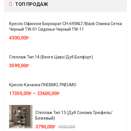
ТОП ПРОДАЖ
Кресло Офисное Бюрократ CH-695NLT/Black Спинка Сетка
Черный TW-01 Сиденье Черный TW-11
4300,00
Р
Стеллаж Тип 14 (Венге Цаво/Дуб Белфорт)
3599,00
Р
Кресло Качалка ПНЕВМО, PNEUMO
–
17350,00
23600,00
Р
Р
Стеллаж Тип 13 (Дуб Сонома Трюфель/
Бежевый)
3790,00
Р
4590,00
Р