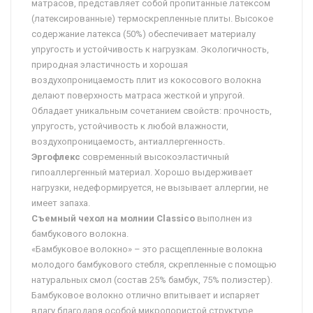
матрасов, представляет собой пропитанные латексом
(латексированные) термоскрепленные плиты. Высокое
содержание латекса (50%) обеспечивает материалу
упругость и устойчивость к нагрузкам. Экологичность,
природная эластичность и хорошая
воздухопроницаемость плит из кокосового волокна
делают поверхность матраса жесткой и упругой.
Обладает уникальным сочетанием свойств: прочность,
упругость, устойчивость к любой влажности,
воздухопроницаемость, антиаллергенность.
Эргофлекс
современный высокоэластичный
гипоаллергенный материал. Хорошо выдерживает
нагрузки, недеформируется, не вызывает аллергии, не
имеет запаха.
Съемный чехол на молнии Classico
выполнен из
бамбукового волокна.
«Бамбуковое волокно» – это расщепленные волокна
молодого бамбукового стебля, скрепленные с помощью
натуральных смол (состав 25% бамбук, 75% полиэстер).
Бамбуковое волокно отлично впитывает и испаряет
влагу благодаря особой микропористой структуре,