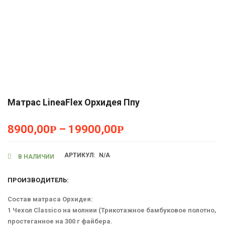
Матрас LineaFlex Орхидея Ппу
8900,00
Р
–
19900,00
Р
АРТИКУЛ:
N/A
В НАЛИЧИИ
ПРОИЗВОДИТЕЛЬ:
Состав матраса Орхидея:
1 Чехол Classico на молнии (Трикотажное бамбуковое полотно,
простеганное на 300 г файбера.