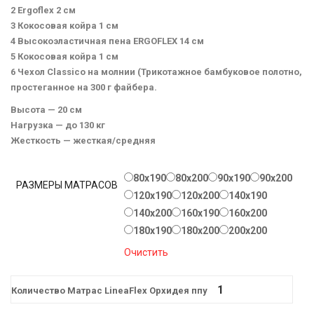
2 Ergoflex 2 см
3 Кокосовая койра 1 см
4 Высокоэластичная пена ERGOFLEX 14 см
5 Кокосовая койра 1 см
6 Чехол Classico на молнии (Трикотажное бамбуковое полотно,
простеганное на 300 г файбера.
Высота — 20 см
Нагрузка — до 130 кг
Жесткость — жесткая/средняя
80x190
80x200
90x190
90x200
РАЗМЕРЫ МАТРАСОВ
120x190
120x200
140x190
140x200
160x190
160x200
180x190
180x200
200х200
Очистить
Количество Матрас LineaFlex Орхидея ппу