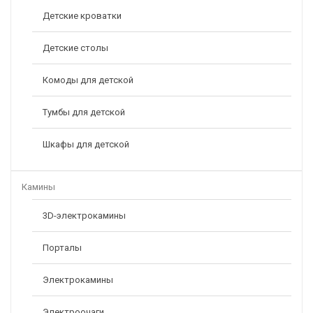
Детские кроватки
Детские столы
Комоды для детской
Тумбы для детской
Матрас LineaFlex Giacinto (Гиацинт)
Шкафы для детской
18900,00
–
42950,00
Р
Р
Камины
3D-электрокамины
Порталы
Электрокамины
Электроочаги