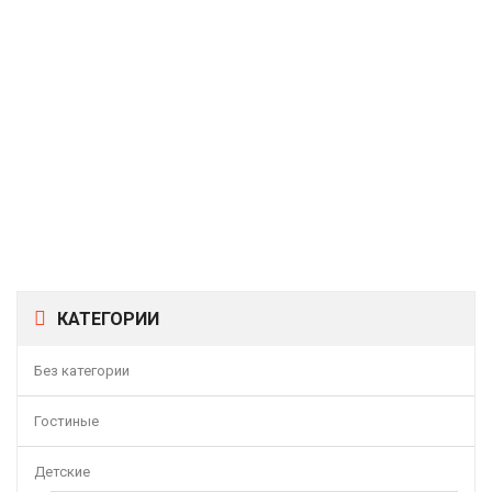
Матрас LineaFlex Peonia (Пион)
14900,00
–
33900,00
Р
Р
Матрас Сити «Экос S1000»
11000,00
–
25000,00
Р
Р
Матрас LineaFlex Azalia Lux (Азалия Люкс)
17596,00
–
39990,00
Р
Р
КАТЕГОРИИ
Без категории
Гостиные
Детские