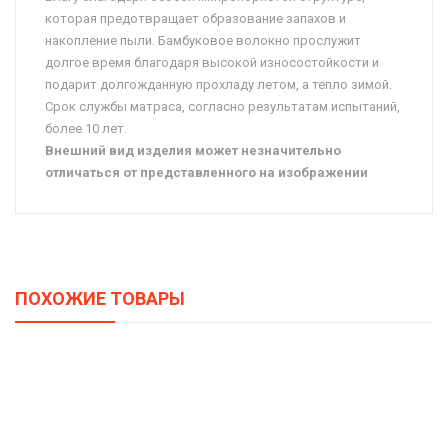
которая предотвращает образование запахов и
накопление пыли. Бамбуковое волокно прослужит
долгое время благодаря высокой износостойкости и
подарит долгожданную прохладу летом, а тепло зимой.
Срок службы матраса, согласно результатам испытаний,
более 10 лет.
Внешний вид изделия может незначительно
отличаться от представленного на изображении
ПОХОЖИЕ ТОВАРЫ
Матрас Сити «Адмирал Латекс»
11525,00
–
26835,00
Р
Р