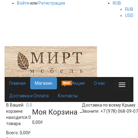
Войти
или
Регистрация
RUB
RUB
USD
Добро пожаловать в интернет-магазин мебели «Мирт». У нас
Вы найдете качественную мебель от известных
производителей.
Главная
Магазин
Акции
О нас
Toggle
navigati
Доставка и Оплата
Контакты
В Вашей
0
Доставка по всему Крыму
Моя Корзина -
корзине
Звоните: +7 (978) 068-09-07
находится
0
0,00
Р
товара
Всего:
0,00
Р