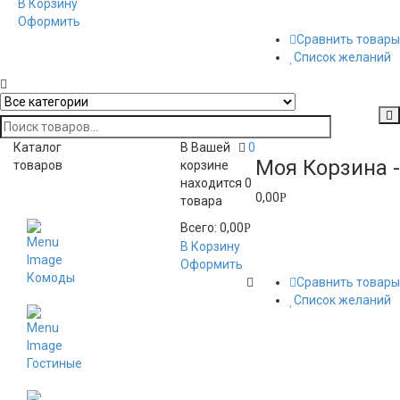
В Корзину
Оформить
Сравнить товары
Список желаний
Каталог
В Вашей
0
Моя Корзина -
товаров
корзине
находится
0
0,00
Toggle
Р
товара
navigation
Всего:
0,00
Р
В Корзину
Оформить
Комоды
Сравнить товары
Список желаний
Гостиные