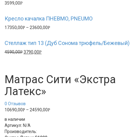
3599,00
Р
Кресло качалка ПНЕВМО, PNEUMO
17350,00
–
23600,00
Р
Р
Стеллаж тип 13 (Дуб Сонома трюфель/Бежевый)
4590,00
3790,00
Р
Р
Матрас Сити «Экстра
Латекс»
0
Отзывов
10690,00
–
24590,00
Р
Р
в наличии
Артикул:
N/A
Производитель: