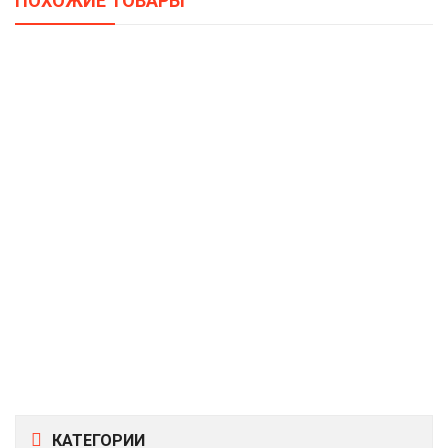
ПОХОЖИЕ ТОВАРЫ
Диван-Книжка ТОРРЕС, TORRES
39500,00
–
44250,00
Р
Р
Кресло Качалка ПНЕВМО, PNEUMO
17350,00
–
23600,00
Р
Р
Диван САНТИ, SANTI
45630,00
Р
Диван МАРГО, MARGO
25515,00
Р
КАТЕГОРИИ
Диван АЙТАШ, AYTASH